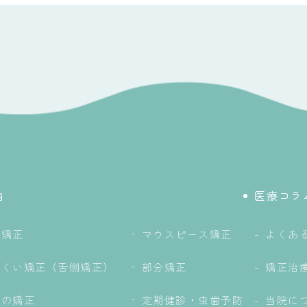
内
医療コラ
の矯正
マウスピース矯正
よくあ
にくい矯正（舌側矯正）
部分矯正
矯正治
もの矯正
定期健診・虫歯予防
当院に