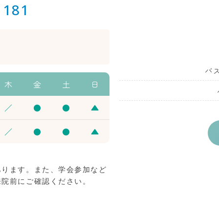
1181
バ
木
金
土
日
／
●
●
▲
／
●
●
▲
あります。また、学会参加など
来院前にご確認ください。