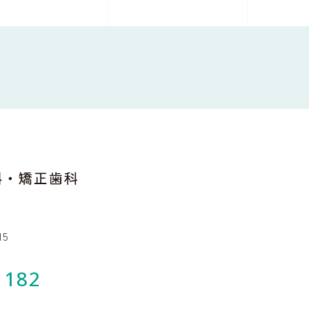
15
1182