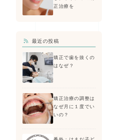
正治療を
最近の投稿
矯正で歯を抜くの
はなぜ？
矯正治療の調整は
なぜ月に１度でい
いの？
番外：はまだ子ど