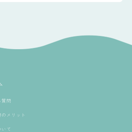
ム
る質問
療のメリット
ついて