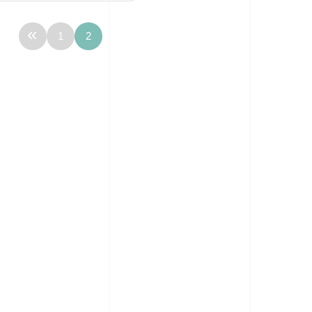
«
1
2